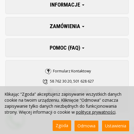
INFORMACJE
ZAMÓWIENIA
POMOC (FAQ)
Formularz Kontaktowy
58 762 30 20, 501 628 627
pn. - pt. 8:00 - 15:30
Klikając “Zgoda” akceptujesz zapisywanie wszystkich danych
cookie na twoim urządzeniu. Kliknięcie “Odmowa” oznacza
sklep@zooserwis.pl
zapisywanie tylko danych niezbędnych do funkcjonowania
strony. Więcej informacji o cookie w
polityce prywatności
.
Zgoda
Odmowa
Ustawienia
Sklep internetowy SOTE