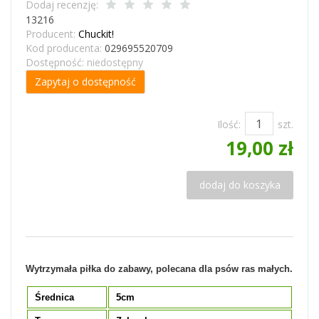
Dodaj recenzję:
13216
Producent:
Chuckit!
Kod producenta:
029695520709
Dostępność:
niedostępny
Zapytaj o dostępność
Ilość:
szt.
19,00 zł
dodaj do koszyka
Wytrzymała piłka do zabawy, polecana dla psów ras małych.
Średnica
5cm