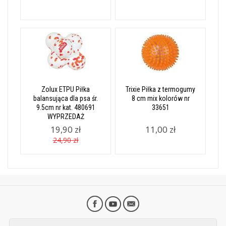
Zolux ETPU Piłka
Trixie Piłka z termogumy
balansująca dla psa śr.
8 cm mix kolorów nr
9.5cm nr kat. 480691
33651
WYPRZEDAŻ
19,90 zł
11,00 zł
24,90 zł