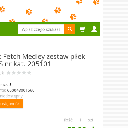
Wyszukaj
t Fetch Medley zestaw piłek
 S nr kat. 205101
ję:
huckit!
ta:
660048001560
niedostępny
dostępność
Ilość:
szt.