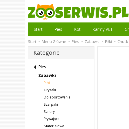
Start
Pies
Kot
Karmy VET
Gr
Start
Menu Główne
Pies
Zabawki
Piłki
Chuck 
Kategorie
Pies
Zabawki
Piłki
Gryzaki
Do aportowania
Szarpaki
Sznury
Pływające
Materiałowe