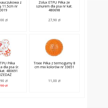
 kauczukowa z
Zolux ETPU Piłka ze
ą 11.5cm nr
sznurem dla psa nr kat.
0019
480698
00 zł
27,90 zł
TPU Piłka
Trixie Piłka z termogumy 8
a dla psa śr.
cm mix kolorów nr 33651
kat. 480691
RZEDAŻ
90 zł
11,00 zł
90 zł