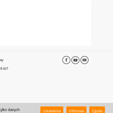
wy
28 627
tylko danych
Ustawienia
Odmowa
Zgoda