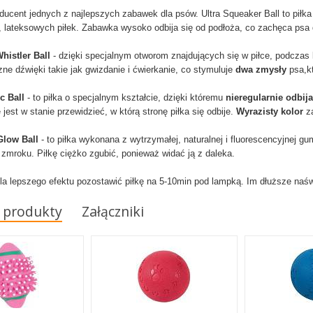
ducent jednych z najlepszych zabawek dla psów. Ultra Squeaker Ball to piłka
 lateksowych piłek. Zabawka wysoko odbija się od podłoża, co zachęca psa
histler Ball
- dzięki specjalnym otworom znajdujących się w piłce, podczas 
ne dźwięki takie jak gwizdanie i ćwierkanie, co stymuluje
dwa zmysły
psa,kt
c Ball
- to piłka o specjalnym kształcie, dzięki któremu
nieregularnie odbija
 jest w stanie przewidzieć, w którą stronę piłka się odbije.
Wyrazisty kolor
za
Glow Ball
-
to piłka wykonana z wytrzymałej, naturalnej i fluorescencyjnej gu
 zmroku. Piłkę ciężko zgubić, ponieważ widać ją z daleka.
dla lepszego efektu pozostawić piłkę na 5-10min pod lampką. Im dłuższe naświ
 produkty
Załączniki