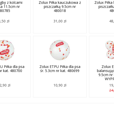
gby z kolcami
Zolux Piłka kauczukowa z
Zolux Piłka
a 11.5cm nr
piszczałką 9.5cm nr
piszczałk
80785
480018
48
8,50 zł
31,00 zł
48,
U Piłka dla psa
Zolux ETPU Piłka dla psa
Zolux E
nr kat. 480700
śr. 5.3cm nr kat. 480699
balansując
9.5cm nr 
WYP
2,90 zł
10,90 zł
19,
24,