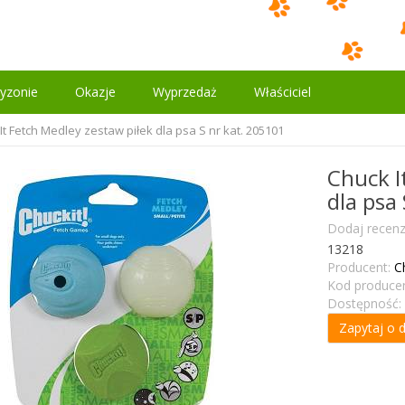
yzonie
Okazje
Wyprzedaż
Właściciel
It Fetch Medley zestaw piłek dla psa S nr kat. 205101
Chuck I
dla psa
Dodaj recenz
13218
Producent:
C
Kod producen
Dostępność:
Zapytaj o 