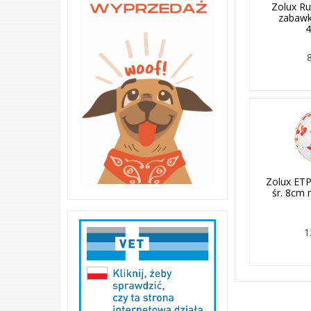
Zolux Ru
zabawk
4
Zolux ETP
śr. 8cm 
1