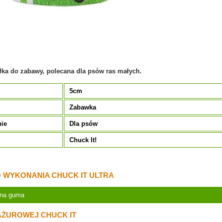
łka do zabawy, polecana dla psów ras małych.
5cm
Zabawka
nie
Dla psów
Chuck It!
WYKONANIA CHUCK IT ULTRA
alna guma
 AŻUROWEJ CHUCK IT