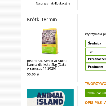
Na przysmaki-Edukacyjne
Krótki termin
Wytrzymała pi
Średnica
Typ
Przeznacze
Josera Kot SensiCat Sucha
Karma dla kota 2kg [Data
Producent
ważności: 11.2026]
55,00 zł
TWORZYWO 
trwała, natur
OPIS PIŁKI