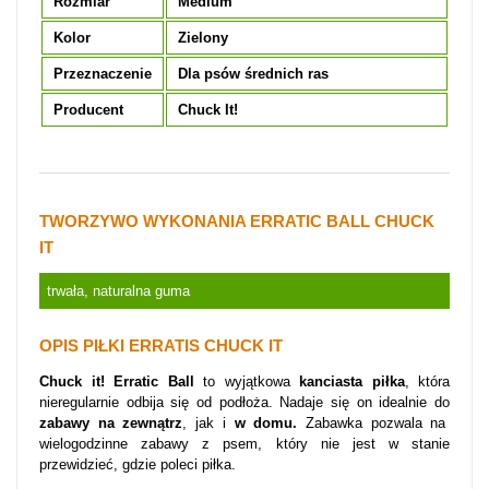
Rozmiar
Medium
Kolor
Zielony
Przeznaczenie
Dla psów średnich ras
Producent
Chuck It!
TWORZYWO WYKONANIA ERRATIC BALL CHUCK
IT
trwała, naturalna guma
OPIS PIŁKI ERRATIS CHUCK IT
Chuck it! Erratic Ball
to wyjątkowa
kanciasta piłka
, która
nieregularnie odbija się od podłoża. Nadaje się on idealnie do
zabawy na zewnątrz
, jak i
w domu.
Zabawka pozwala na
wielogodzinne zabawy z psem, który nie jest w stanie
przewidzieć, gdzie poleci piłka.