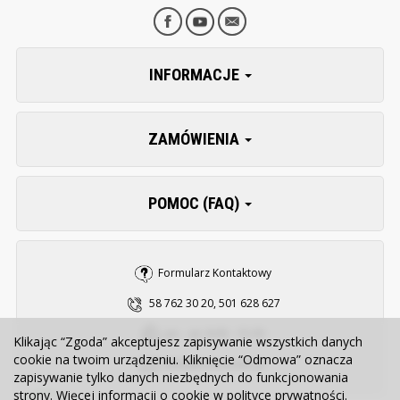
INFORMACJE
ZAMÓWIENIA
POMOC (FAQ)
Formularz Kontaktowy
58 762 30 20, 501 628 627
pn. - pt. 8:00 - 15:30
Klikając “Zgoda” akceptujesz zapisywanie wszystkich danych
cookie na twoim urządzeniu. Kliknięcie “Odmowa” oznacza
sklep@zooserwis.pl
zapisywanie tylko danych niezbędnych do funkcjonowania
strony. Więcej informacji o cookie w
polityce prywatności
.