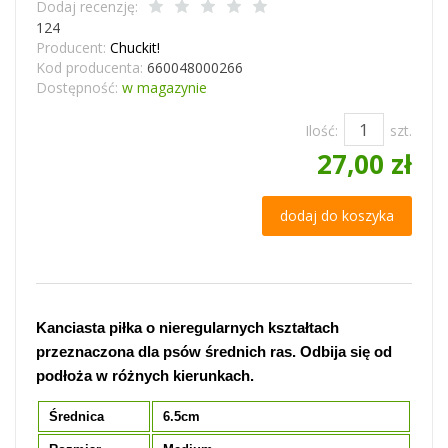
Dodaj recenzję:
124
Producent:
Chuckit!
Kod producenta:
660048000266
Dostępność:
w magazynie
Ilość:
szt.
27,00 zł
dodaj do koszyka
Kanciasta piłka o nieregularnych kształtach
przeznaczona dla psów średnich ras. Odbija się od
podłoża w różnych kierunkach.
Średnica
6.5cm