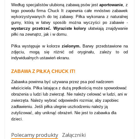
Według specjalistów ulubioną zabawą psów jest
aportowanie
, z
tego powodu firma Chuck It zapewnia całe mnóstwo zabawek
wykorzystywanych do tej zabawy. Piłka wykonana z naturalnej
gumy, którą w łatwy sposób można wyczyści po zabawie -
wystarczy przetrzeć. Wyraziste kolory
ułatwiają znajdywanie
piłki na zewnątrz, jak i w domu.
Piłka występuje w kolorze
zielonym.
Barwy przedstawione na
zdjęciu, mogą się różnić od oryginału, zależy to od
indywidualnych ustawień ekranu.
ZABAWA Z PIŁKĄ CHUCK IT!
Zabawka powinna być używana przez psa pod nadzorem
właściciela. Piłka latająca z dużą prędkością może spowodować
obrażenia u ludzi lub zwierząt. Nie należy celować w ludzi, ani w
zwierzęta. Należy wybrać odpowiedni rozmiar, aby zapobiec
zadławieniu. Jeśli piłka ulegnie uszkodzeniu należy ją
zutylizować, aby uniknąć obrażeń. Nie jest to zabawka dla
dzieci.
Polecamy produkty
Załączniki