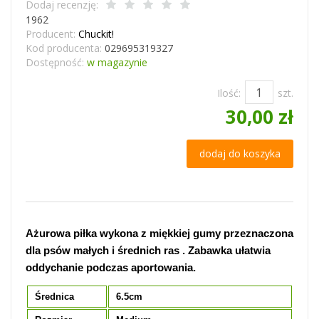
Dodaj recenzję:
1962
Producent:
Chuckit!
Kod producenta:
029695319327
Dostępność:
w magazynie
Ilość:
szt.
30,00 zł
dodaj do koszyka
Ażurowa piłka wykona z miękkiej gumy przeznaczona
dla psów małych i średnich ras . Zabawka ułatwia
oddychanie podczas aportowania.
Średnica
6.5cm