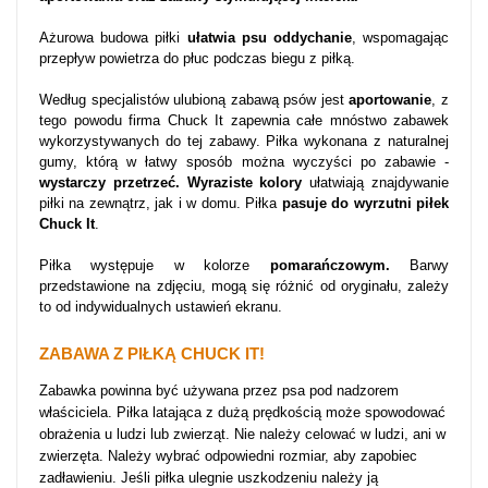
Ażurowa budowa piłki
ułatwia psu oddychanie
, wspomagając
przepływ powietrza do płuc podczas biegu z piłką.
Według specjalistów ulubioną zabawą psów jest
aportowanie
, z
tego powodu firma Chuck It zapewnia całe mnóstwo zabawek
wykorzystywanych do tej zabawy. Piłka wykonana z naturalnej
gumy, którą w łatwy sposób można wyczyści po zabawie -
wystarczy przetrzeć. Wyraziste kolory
ułatwiają znajdywanie
piłki na zewnątrz, jak i w domu. Piłka
pasuje do wyrzutni piłek
Chuck It
.
Piłka występuje w kolorze
pomarańczowym.
Barwy
przedstawione na zdjęciu, mogą się różnić od oryginału, zależy
to od indywidualnych ustawień ekranu.
ZABAWA Z PIŁKĄ CHUCK IT!
Zabawka powinna być używana przez psa pod nadzorem
właściciela. Piłka latająca z dużą prędkością może spowodować
obrażenia u ludzi lub zwierząt. Nie należy celować w ludzi, ani w
zwierzęta. Należy wybrać odpowiedni rozmiar, aby zapobiec
zadławieniu. Jeśli piłka ulegnie uszkodzeniu należy ją