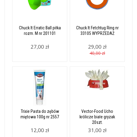
Chuck It Erratic Ball piłka
Chuck It Fetchtug Ring nr
rozm. M nr 201101
33105 WYPRZEDAŻ
27,00 zł
29,00 zł
40,00 zł
Trixie Pasta do zębów
Vector-Food Ucho
miętowa 100g nr 2557
królicze białe gryzak
20szt.
12,00 zł
31,00 zł