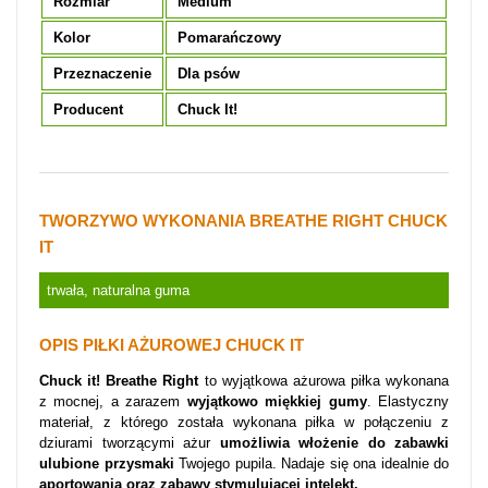
Rozmiar
Medium
Kolor
Pomarańczowy
Przeznaczenie
Dla psów
Producent
Chuck It!
TWORZYWO WYKONANIA BREATHE RIGHT CHUCK
IT
trwała, naturalna guma
OPIS PIŁKI AŻUROWEJ CHUCK IT
Chuck it! Breathe Right
to wyjątkowa ażurowa piłka wykonana
z mocnej, a zarazem
wyjątkowo miękkiej gumy
. Elastyczny
materiał, z którego została wykonana piłka w połączeniu z
dziurami tworzącymi ażur
umożliwia włożenie do zabawki
ulubione przysmaki
Twojego pupila. Nadaje się ona idealnie do
aportowania oraz zabawy stymulującej intelekt.