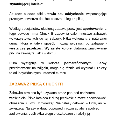
stymulującej intelekt.
Ażurowa budowa piłki
ułatwia psu oddychanie
, wspomagając
przepływ powietrza do płuc podczas biegu z piłką.
Według specjalistów ulubioną zabawą psów jest
aportowanie
, z
tego powodu firma Chuck It zapewnia całe mnóstwo zabawek
wykorzystywanych do tej zabawy. Piłka wykonana z naturalnej
gumy, którą w łatwy sposób można wyczyści po zabawie -
wystarczy przetrzeć. Wyraziste kolory
ułatwiają znajdywanie
piłki na zewnątrz, jak i w domu.
Piłka występuje w kolorze
pomarańczowym.
Barwy
przedstawione na zdjęciu, mogą się różnić od oryginału, zależy
to od indywidualnych ustawień ekranu.
ZABAWA Z PIŁKĄ CHUCK IT!
Zabawka powinna być używana przez psa pod nadzorem
właściciela. Piłka latająca z dużą prędkością może spowodować
obrażenia u ludzi lub zwierząt. Nie należy celować w ludzi, ani w
zwierzęta. Należy wybrać odpowiedni rozmiar, aby zapobiec
zadławieniu. Jeśli piłka ulegnie uszkodzeniu należy ją