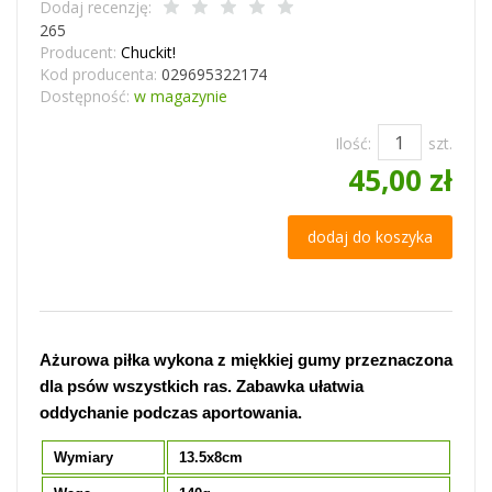
Dodaj recenzję:
265
Producent:
Chuckit!
Kod producenta:
029695322174
Dostępność:
w magazynie
Ilość:
szt.
45,00 zł
dodaj do koszyka
Ażurowa piłka wykona z miękkiej gumy przeznaczona
dla psów wszystkich ras. Zabawka ułatwia
oddychanie podczas aportowania.
Wymiary
13.5x8cm