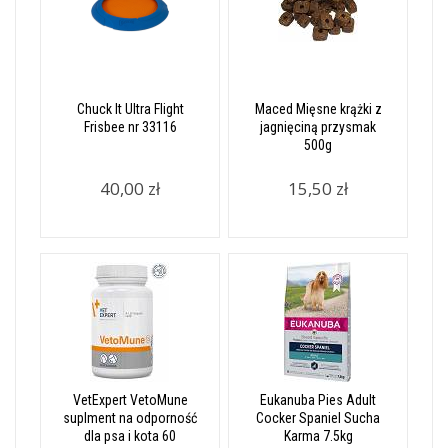
Chuck It Ultra Flight
Maced Mięsne krążki z
Frisbee nr 33116
jagnięciną przysmak
500g
40,00 zł
15,50 zł
VetExpert VetoMune
Eukanuba Pies Adult
suplment na odporność
Cocker Spaniel Sucha
dla psa i kota 60
Karma 7.5kg