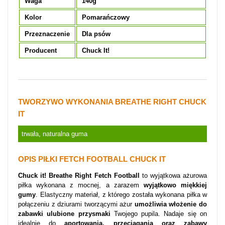
Waga
140g
Kolor
Pomarańczowy
Przeznaczenie
Dla psów
Producent
Chuck It!
TWORZYWO WYKONANIA BREATHE RIGHT CHUCK
IT
trwała, naturalna guma
OPIS PIŁKI FETCH FOOTBALL CHUCK IT
Chuck it! Breathe Right Fetch Football
to wyjątkowa ażurowa
piłka wykonana z mocnej, a zarazem
wyjątkowo miękkiej
gumy
. Elastyczny materiał, z którego została wykonana piłka w
połączeniu z dziurami tworzącymi ażur
umożliwia włożenie do
zabawki ulubione przysmaki
Twojego pupila. Nadaje się on
idealnie do
aportowania, przeciągania oraz zabawy