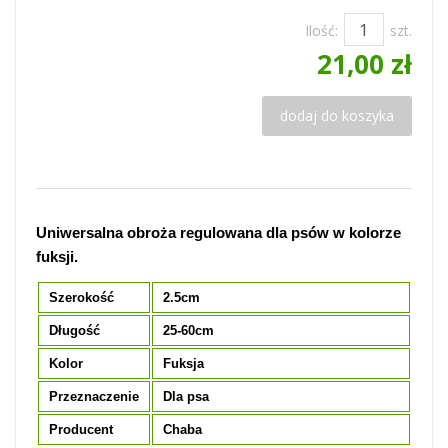
Ilość:
szt.
21,00 zł
dodaj do koszyka
Uniwersalna obroża regulowana dla psów w kolorze
fuksji.
Szerokość
2.5cm
Długość
25-60cm
Kolor
Fuksja
Przeznaczenie
Dla psa
Producent
Chaba