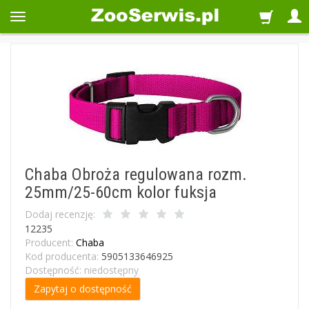
Chaba Obroża regulowana rozm.
25mm/25-60cm kolor fuksja
Dodaj recenzję:
12235
Producent:
Chaba
Kod producenta:
5905133646925
Dostępność:
niedostępny
Zapytaj o dostępność