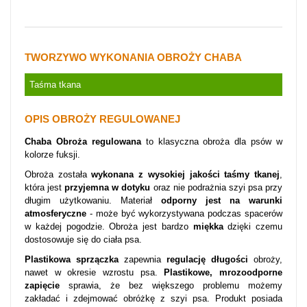
TWORZYWO WYKONANIA OBROŻY CHABA
Taśma tkana
OPIS OBROŻY REGULOWANEJ
Chaba Obroża regulowana
to klasyczna obroża dla psów w
kolorze fuksji.
Obroża została
wykonana z wysokiej jakości taśmy tkanej
,
która jest
przyjemna w dotyku
oraz nie podrażnia szyi psa przy
długim użytkowaniu. Materiał
odporny jest na warunki
atmosferyczne
- może być wykorzystywana podczas spacerów
w każdej pogodzie. Obroża jest bardzo
miękka
dzięki czemu
dostosowuje się do ciała psa.
Plastikowa sprzączka
zapewnia
regulację długości
obroży,
nawet w okresie wzrostu psa.
Plastikowe, mrozoodporne
zapięcie
sprawia, że bez większego problemu możemy
zakładać i zdejmować obróżkę z szyi psa. Produkt posiada