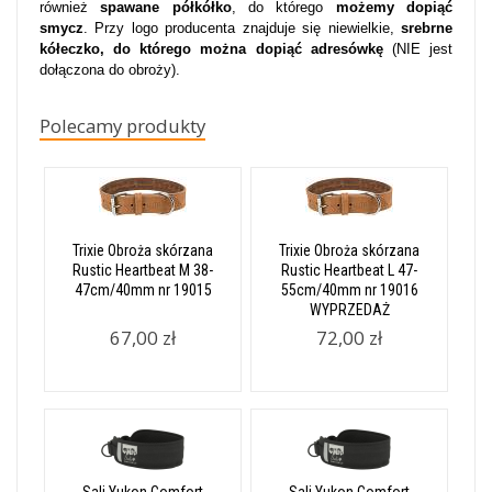
również
spawane półkółko
, do którego
możemy dopiąć
smycz
. Przy logo producenta znajduje się niewielkie,
srebrne
kółeczko, do którego można dopiąć adresówkę
(NIE jest
dołączona do obroży).
Polecamy produkty
Trixie Obroża skórzana
Trixie Obroża skórzana
Rustic Heartbeat M 38-
Rustic Heartbeat L 47-
47cm/40mm nr 19015
55cm/40mm nr 19016
WYPRZEDAŻ
67,00 zł
72,00 zł