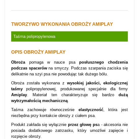
TWORZYWO WYKONANIA OBROŻY AMIPLAY
Taśma polipropylenowa
OPIS OBROŻY AMIPLAY
Obroża
pomaga w nauce psa
posłusznego chodzenia
podczas spacerów
na smyczy. Podczas szarpania zaciska się
delikatnie na szyi psa nie powodując tak dużego bólu.
Obroża została wykonana z
wysokiej jakości, ekologicznej
taśmy
polipropylenowej, produkowanej specjalnie dla firmy
Amiplay
. Materiał ten charakteryzuje się bardzo
dużą
wytrzymałością mechaniczną
.
Taśma zachowuje równocześnie
elastyczność
, która jest
niezbędna przy kontakcie obroży z ciałem psa.
Produkt zakłada się wyłącznie
przez głowę ps
a - akcesoria nie
posiada dodatkowego zatrzasku, który umożliwi zapięcie i
rozpięcie obroży.