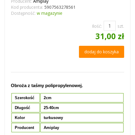
Producent:
Amiplay
Kod producenta:
5907563278561
Dostępność:
w magazynie
Ilość:
szt.
31,00 zł
dodaj do koszyka
Obroża z taśmy polipropylenowej.
Szerokość
2cm
Długość
25-40cm
Kolor
turkusowy
Producent
Amiplay