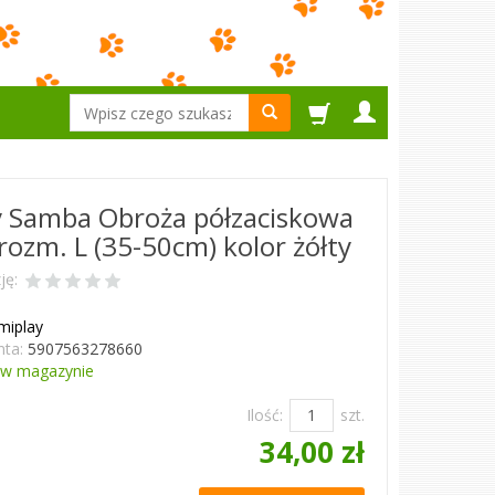
Wyszukaj
 Samba Obroża półzaciskowa
 rozm. L (35-50cm) kolor żółty
ję:
miplay
ta:
5907563278660
w magazynie
Ilość:
szt.
34,00 zł