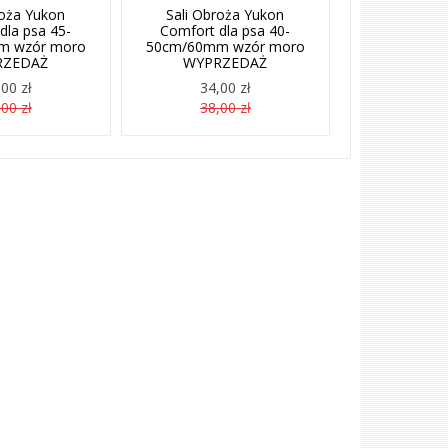
roża Yukon
Sali Obroża Yukon
dla psa 45-
Comfort dla psa 40-
m wzór moro
50cm/60mm wzór moro
RZEDAŻ
WYPRZEDAŻ
00 zł
34,00 zł
00 zł
38,00 zł