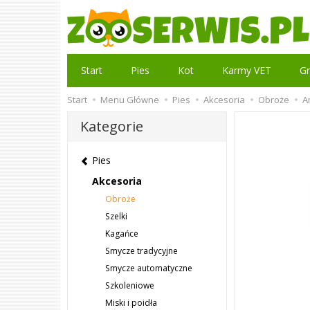
Start
Pies
Kot
Karmy VET
Gr
Start
Menu Główne
Pies
Akcesoria
Obroże
A
Kategorie
Pies
Akcesoria
Obroże
Szelki
Kagańce
Smycze tradycyjne
Smycze automatyczne
Szkoleniowe
Miski i poidła