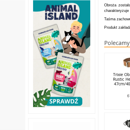
Obroża zosta
charakteryzuje
Taśma zachowu
Produkt zakład
Polecamy
Trixie O
Rustic H
47cm/40
6