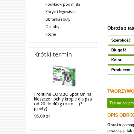
Podkładki pod miski
Kocyki i legowiska
Ubranka i buty
Ozdoby
Obroża z ta
Różne
Szerokość
Długość
Krótki termin
Kolor
Producent
TWORZYWO
Frontline COMBO Spot On na
kleszcze i pchły krople dla psa
Taśma polipr
od 20 do 40kg rozm. L (3
pipety)
OPIS OBRO
95,00 zł
Obroża
pomag
powodując tak 