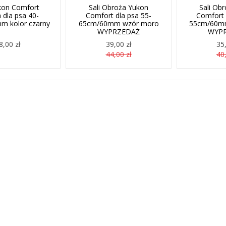
ukon Comfort
Sali Obroża Yukon
Sali Ob
 dla psa 40-
Comfort dla psa 55-
Comfort 
m kolor czarny
65cm/60mm wzór moro
55cm/60m
WYPRZEDAŻ
WYP
8,00 zł
39,00 zł
35,
44,00 zł
40,