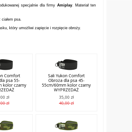
rodukowanej specjalnie dla firmy
Amiplay
. Materiał ten
z ciałem psa.
sku, który umożliwi zapięcie i rozpięcie obroży.
on Comfort
Sali Yukon Comfort
la psa 55-
Obroża dla psa 45-
kolor czarny
55cm/60mm kolor czarny
RZEDAŻ
WYPRZEDAŻ
00 zł
35,00 zł
00 zł
40,00 zł