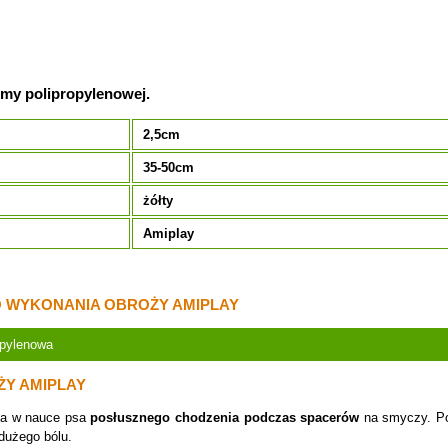
śmy polipropylenowej.
2,5cm
35-50cm
żółty
Amiplay
 WYKONANIA OBROŻY AMIPLAY
opylenowa
ŻY AMIPLAY
a w nauce psa
posłusznego chodzenia podczas spacerów
na smyczy. Pod
dużego bólu.