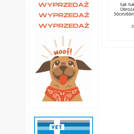
Sali Y
Obroża
50cm/60m
3