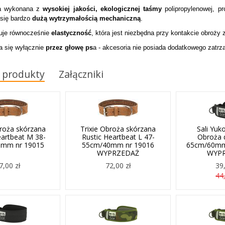
ła wykonana z
wysokiej jakości, ekologicznej taśmy
polipropylenowej, p
 się bardzo
dużą wytrzymałością mechaniczną
.
je równocześnie
elastyczność
, która jest niezbędna przy kontakcie obroży 
a się wyłącznie
przez głowę ps
a - akcesoria nie posiada dodatkowego zatrza
 produkty
Załączniki
broża skórzana
Trixie Obroża skórzana
Sali Yuk
eartbeat M 38-
Rustic Heartbeat L 47-
Obroża d
mm nr 19015
55cm/40mm nr 19016
65cm/60mm 
WYPRZEDAŻ
WYP
7,00 zł
72,00 zł
39,
44,