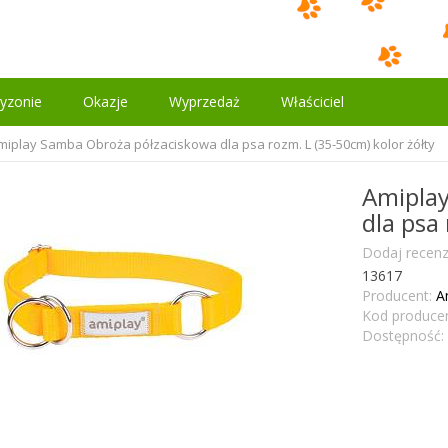
yzonie
Okazje
Wyprzedaż
Właściciel
miplay Samba Obroża półzaciskowa dla psa rozm. L (35-50cm) kolor żółty
Amiplay
dla psa
Dodaj recenz
13617
Producent:
A
Kod producen
Dostępność: