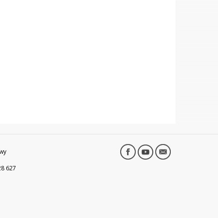
wy
28 627