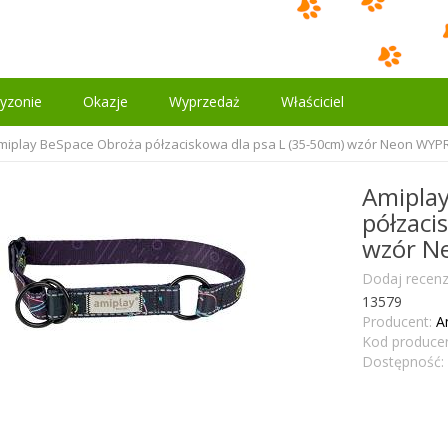
yzonie
Okazje
Wyprzedaż
Właściciel
miplay BeSpace Obroża półzaciskowa dla psa L (35-50cm) wzór Neon WY
Amipla
półzaci
wzór N
Dodaj recenz
13579
Producent:
A
Kod producen
Dostępność: