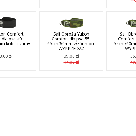
ukon Comfort
Sali Obroża Yukon
Sali Ob
 dla psa 40-
Comfort dla psa 55-
Comfort 
m kolor czarny
65cm/60mm wzór moro
55cm/60m
WYPRZEDAŻ
WYP
8,00 zł
39,00 zł
35,
44,00 zł
40,