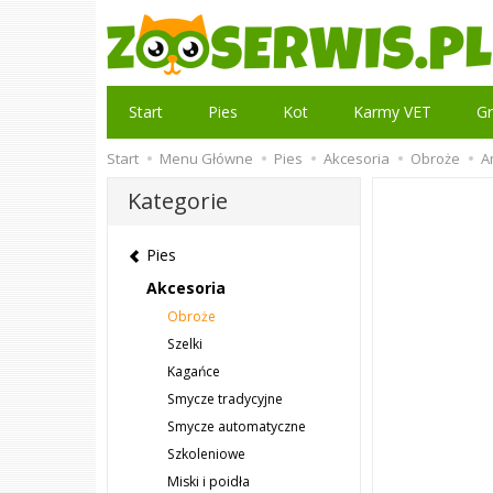
Start
Pies
Kot
Karmy VET
Gr
Start
Menu Główne
Pies
Akcesoria
Obroże
A
Kategorie
Pies
Akcesoria
Obroże
Szelki
Kagańce
Smycze tradycyjne
Smycze automatyczne
Szkoleniowe
Miski i poidła