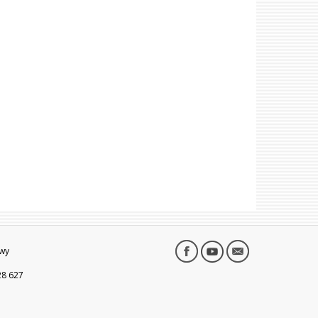
wy
28 627