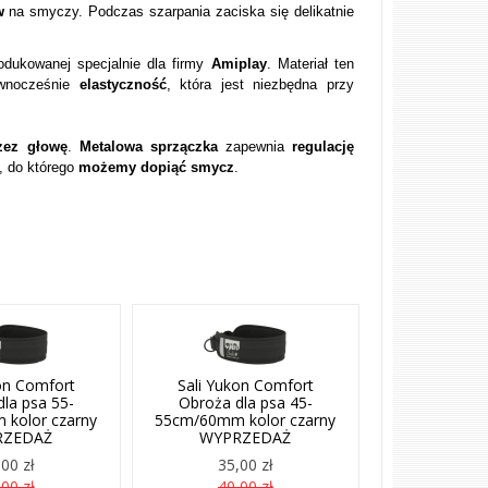
w
na smyczy. Podczas szarpania zaciska się delikatnie
rodukowanej specjalnie dla firmy
Amiplay
. Materiał ten
ównocześnie
elastyczność
, która jest niezbędna przy
zez głowę
.
Metalowa sprzączka
zapewnia
regulację
, do którego
możemy dopiąć smycz
.
on Comfort
Sali Yukon Comfort
la psa 55-
Obroża dla psa 45-
kolor czarny
55cm/60mm kolor czarny
RZEDAŻ
WYPRZEDAŻ
00 zł
35,00 zł
00 zł
40,00 zł