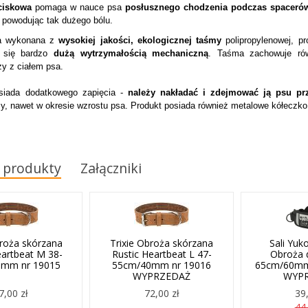
ciskowa
pomaga w nauce psa
posłusznego chodzenia podczas spaceró
e powodując tak dużego bólu.
ła wykonana z
wysokiej jakości, ekologicznej taśmy
polipropylenowej, p
 się bardzo
dużą wytrzymałością mechaniczną
. Taśma zachowuje r
ży z ciałem psa.
siada dodatkowego zapięcia -
należy nakładać i zdejmować ją psu pr
y, nawet w okresie wzrostu psa. Produkt posiada również metalowe kółeczko
 produkty
Załączniki
broża skórzana
Trixie Obroża skórzana
Sali Yuk
eartbeat M 38-
Rustic Heartbeat L 47-
Obroża d
mm nr 19015
55cm/40mm nr 19016
65cm/60mm 
WYPRZEDAŻ
WYP
7,00 zł
72,00 zł
39,
44,