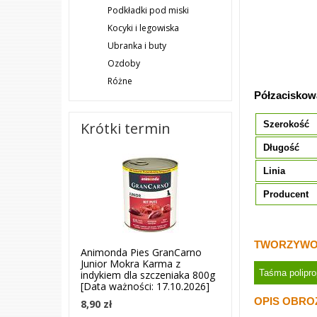
Podkładki pod miski
Kocyki i legowiska
Ubranka i buty
Ozdoby
Różne
Półzaciskow
Szerokość
Krótki termin
Długość
Linia
Producent
TWORZYWO
Animonda Pies GranCarno
Junior Mokra Karma z
Taśma polipr
indykiem dla szczeniaka 800g
[Data ważności: 17.10.2026]
OPIS OBRO
8,90 zł