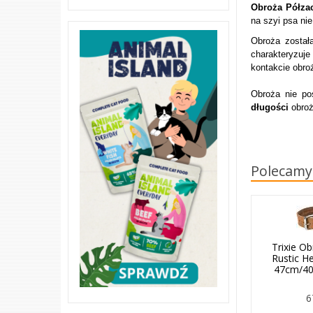
Obroża Półza
na szyi psa ni
Obroża zosta
charakteryzuje
kontakcie obro
Obroża nie po
długości
obroż
Polecamy
Trixie O
Rustic H
47cm/40
6