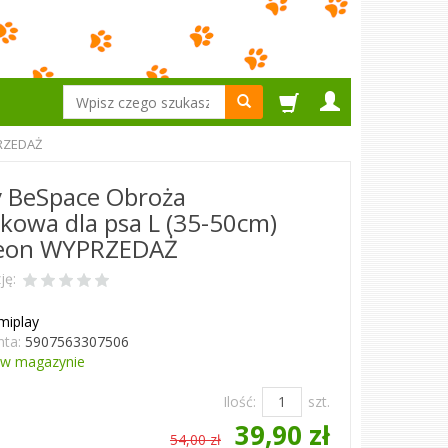
Wyszukaj
PRZEDAŻ
y BeSpace Obroża
skowa dla psa L (35-50cm)
eon WYPRZEDAŻ
ję:
miplay
ta:
5907563307506
w magazynie
Ilość:
szt.
39,90 zł
54,00 zł