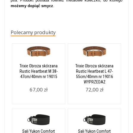
psa. Produkt posiada również metalowe kółeczko, do którego
możemy dopiąć smycz
.
Polecamy produkty
Trixie Obroża skórzana
Trixie Obroża skórzana
Rustic Heartbeat M 38-
Rustic Heartbeat L 47-
47cm/40mm nr 19015
55cm/40mm nr 19016
WYPRZEDAŻ
67,00 zł
72,00 zł
Sali Yukon Comfort
Sali Yukon Comfort