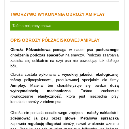
TWORZYWO WYKONANIA OBROŻY AMIPLAY
Taśma polipropylenowa
OPIS OBROŻY PÓŁZACISKOWEJ AMIPLAY
Obroża Półzaciskowa
pomaga w nauce psa
posłusznego
chodzenia podczas spacerów
na smyczy. Podczas szarpania
zaciska się delikatnie na szyi psa nie powodując tak dużego
bólu.
Obroża została wykonana z
wysokiej jakości, ekologicznej
taśmy
polipropylenowej, produkowanej specjalnie dla firmy
Amiplay
. Materiał ten charakteryzuje się bardzo
dużą
wytrzymałością mechaniczną
. Taśma zachowuje
równocześnie
elastyczność
, która jest niezbędna przy
kontakcie obroży z ciałem psa.
Obroża nie posiada dodatkowego zapięcia -
należy nakładać i
zdejmować ją psu przez głowę
.
Metalowa sprzączka
zapewnia
regulację długości
obroży, nawet w okresie wzrostu