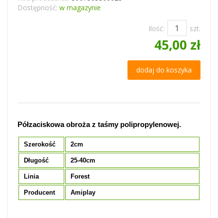
Dostępność:
w magazynie
Ilość:
szt.
45,00 zł
dodaj do koszyka
Półzaciskowa obroża z taśmy polipropylenowej.
Szerokość
2cm
Długość
25-40cm
Linia
Forest
Producent
Amiplay