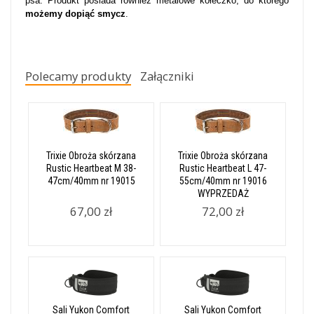
psa. Produkt posiada również metalowe kółeczko, do którego
możemy dopiąć smycz
.
Polecamy produkty
Załączniki
Trixie Obroża skórzana
Trixie Obroża skórzana
Rustic Heartbeat M 38-
Rustic Heartbeat L 47-
47cm/40mm nr 19015
55cm/40mm nr 19016
WYPRZEDAŻ
67,00 zł
72,00 zł
Sali Yukon Comfort
Sali Yukon Comfort