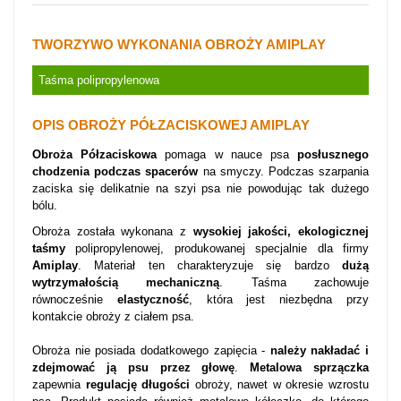
TWORZYWO WYKONANIA OBROŻY AMIPLAY
Taśma polipropylenowa
OPIS OBROŻY PÓŁZACISKOWEJ AMIPLAY
Obroża Półzaciskowa
pomaga w nauce psa
posłusznego
chodzenia podczas spacerów
na smyczy. Podczas szarpania
zaciska się delikatnie na szyi psa nie powodując tak dużego
bólu.
Obroża została wykonana z
wysokiej jakości, ekologicznej
taśmy
polipropylenowej, produkowanej specjalnie dla firmy
Amiplay
. Materiał ten charakteryzuje się bardzo
dużą
wytrzymałością mechaniczną
. Taśma zachowuje
równocześnie
elastyczność
, która jest niezbędna przy
kontakcie obroży z ciałem psa.
Obroża nie posiada dodatkowego zapięcia -
należy nakładać i
zdejmować ją psu przez głowę
.
Metalowa sprzączka
zapewnia
regulację długości
obroży, nawet w okresie wzrostu