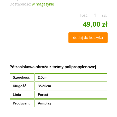
Dostępność:
w magazynie
Ilość:
szt.
49,00 zł
dodaj do koszyka
Półzaciskowa obroża z taśmy polipropylenowej.
Szerokość
2,5cm
Długość
35-50cm
Linia
Forest
Producent
Amiplay