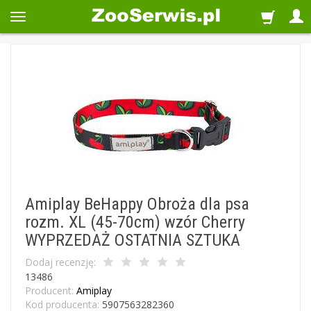
Amiplay BeHappy Obroża dla psa
rozm. XL (45-70cm) wzór Cherry
WYPRZEDAŻ OSTATNIA SZTUKA
Dodaj recenzję:
13486
Producent:
Amiplay
Kod producenta:
5907563282360