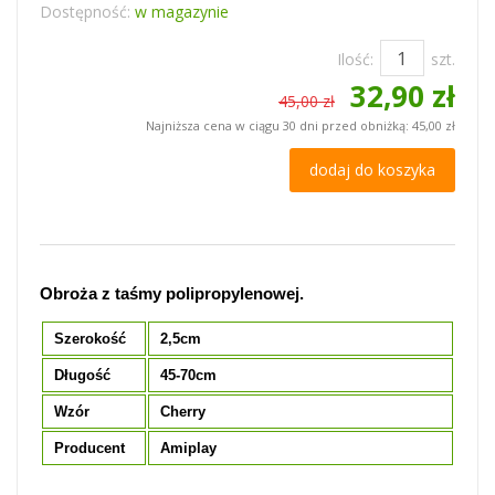
Dostępność:
w magazynie
Ilość:
szt.
32,90 zł
45,00 zł
Najniższa cena w ciągu 30 dni przed obniżką:
45,00 zł
dodaj do koszyka
Obroża z taśmy polipropylenowej.
Szerokość
2,5cm
Długość
45-70cm
Wzór
Cherry
Producent
Amiplay