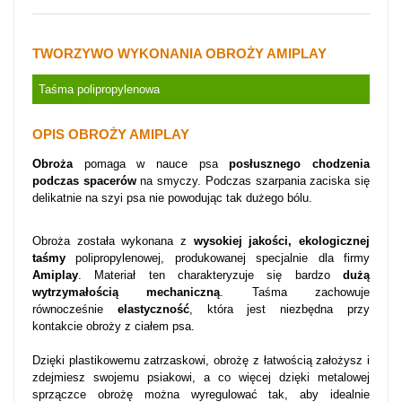
TWORZYWO WYKONANIA OBROŻY AMIPLAY
Taśma polipropylenowa
OPIS OBROŻY AMIPLAY
Obroża
pomaga w nauce psa
posłusznego chodzenia
podczas spacerów
na smyczy. Podczas szarpania zaciska się
delikatnie na szyi psa nie powodując tak dużego bólu.
Obroża została wykonana z
wysokiej jakości, ekologicznej
taśmy
polipropylenowej, produkowanej specjalnie dla firmy
Amiplay
. Materiał ten charakteryzuje się bardzo
dużą
wytrzymałością mechaniczną
. Taśma zachowuje
równocześnie
elastyczność
, która jest niezbędna przy
kontakcie obroży z ciałem psa.
Dzięki plastikowemu zatrzaskowi, obrożę z łatwością założysz i
zdejmiesz swojemu psiakowi, a co więcej dzięki metalowej
sprzączce obrożę można wyregulować tak, aby idealnie