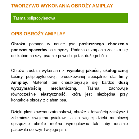
TWORZYWO WYKONANIA OBROŻY AMIPLAY
Taśma polipropylenowa
OPIS OBROŻY AMIPLAY
Obroża
pomaga w nauce psa
posłusznego chodzenia
podczas spacerów
na smyczy. Podczas szarpania zaciska się
delikatnie na szyi psa nie powodując tak dużego bólu.
Obroża została wykonana z
wysokiej jakości, ekologicznej
taśmy
polipropylenowej, produkowanej specjalnie dla firmy
Amiplay
. Materiał ten charakteryzuje się bardzo
dużą
wytrzymałością mechaniczną
. Taśma zachowuje
równocześnie
elastyczność
, która jest niezbędna przy
kontakcie obroży z ciałem psa.
Dzięki plastikowemu zatrzaskowi, obrożę z łatwością założysz i
zdejmiesz swojemu psiakowi, a co więcej dzięki metalowej
sprzączce obrożę można wyregulować tak, aby idealnie
pasowała do szyi Twojego psa.