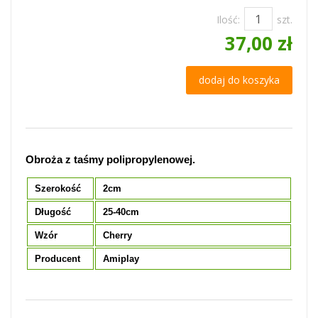
Ilość:
szt.
37,00 zł
dodaj do koszyka
Obroża z taśmy polipropylenowej.
Szerokość
2cm
Długość
25-40cm
Wzór
Cherry
Producent
Amiplay