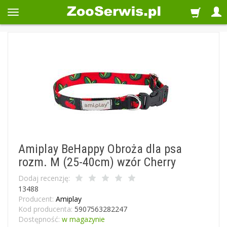
Amiplay BeHappy Obroża dla psa
rozm. M (25-40cm) wzór Cherry
Dodaj recenzję:
13488
Producent:
Amiplay
Kod producenta:
5907563282247
Dostępność:
w magazynie