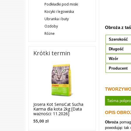
Podkładki pod miski
Kocyki i legowiska
Ubranka i buty
Ozdoby
Obroża z ta
Różne
Szerokość
Długość
Krótki termin
Wzór
Producent
TWORZYWO
Taśma polipr
Josera Kot SensiCat Sucha
Karma dla kota 2kg [Data
OPIS OBRO
ważności: 11.2026]
55,00 zł
Obroża
pomag
powodując tak 