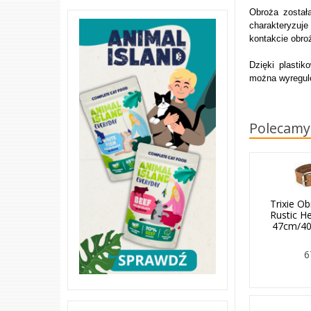
Obroża zosta
charakteryzuje
kontakcie obro
Dzięki plastik
można wyregulo
Polecamy
Trixie O
Rustic H
47cm/40
6