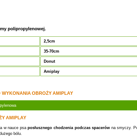
śmy polipropylenowej.
2,5cm
35-70cm
Donut
Amiplay
 WYKONANIA OBROŻY AMIPLAY
opylenowa
ŻY AMIPLAY
a w nauce psa
posłusznego chodzenia podczas spacerów
na smyczy. Pod
dużego bólu.