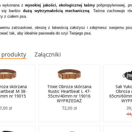
ła wykonana z
wysokiej jakości, ekologicznej taśmy
polipropylenowej, p
 się bardzo
dużą wytrzymałością mechaniczną
. Taśma zachowuje r
ży z ciałem psa.
owemu zatrzaskowi, obrożę z łatwością założysz i zdejmiesz swojemu psi
wać tak, aby idealnie pasowała do szyi Twojego psa.
 produkty
Załączniki
broża skórzana
Trixie Obroża skórzana
Sali Yuk
eartbeat M 38-
Rustic Heartbeat L 47-
Obroża d
mm nr 19015
55cm/40mm nr 19016
65cm/60mm 
WYPRZEDAŻ
WYP
7,00 zł
72,00 zł
39,
44,