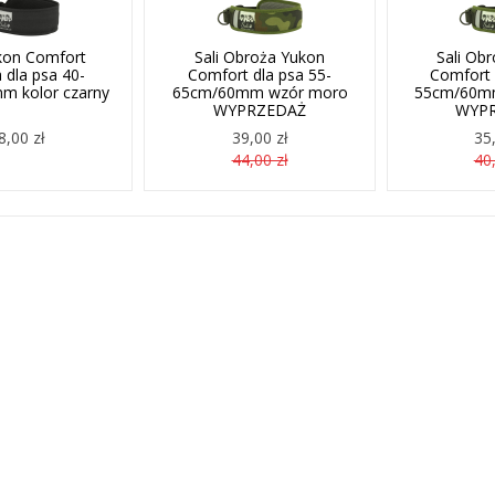
ukon Comfort
Sali Obroża Yukon
Sali Ob
 dla psa 40-
Comfort dla psa 55-
Comfort 
m kolor czarny
65cm/60mm wzór moro
55cm/60m
WYPRZEDAŻ
WYP
8,00 zł
39,00 zł
35,
44,00 zł
40,