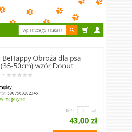
Wyszukaj
 BeHappy Obroża dla psa
 (35-50cm) wzór Donut
ję:
miplay
ta:
5907563282346
w magazynie
Ilość:
szt.
43,00 zł