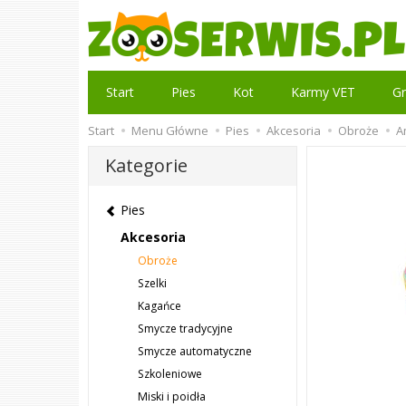
Start
Pies
Kot
Karmy VET
Gr
Start
Menu Główne
Pies
Akcesoria
Obroże
A
Kategorie
Pies
Akcesoria
Obroże
Szelki
Kagańce
Smycze tradycyjne
Smycze automatyczne
Szkoleniowe
Miski i poidła