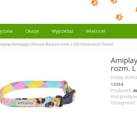
yzonie
Okazje
Wyprzedaż
Właściciel
miplay BeHappy Obroża dla psa rozm. L (35-50cm) wzór Donut
Amiplay
rozm. L
Dodaj recenz
13394
Producent:
A
Kod producen
Dostępność: