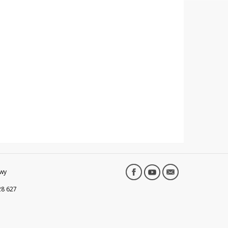
wy
28 627