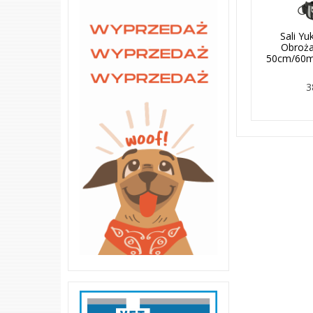
Sali Y
Obroża
50cm/60m
3