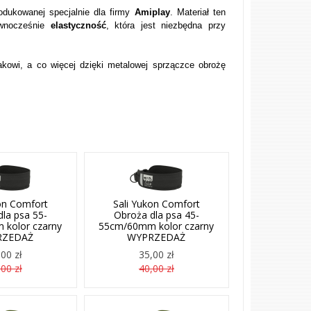
rodukowanej specjalnie dla firmy
Amiplay
. Materiał ten
ównocześnie
elastyczność
, która jest niezbędna przy
akowi, a co więcej dzięki metalowej sprzączce obrożę
on Comfort
Sali Yukon Comfort
la psa 55-
Obroża dla psa 45-
kolor czarny
55cm/60mm kolor czarny
RZEDAŻ
WYPRZEDAŻ
00 zł
35,00 zł
00 zł
40,00 zł