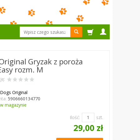
Wyszukaj
Original Gryzak z poroża
 Easy rozm. M
ję:
 Dogs Original
ta:
5906660134770
w magazynie
Ilość:
szt.
29,00 zł