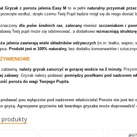
al Gryzak z poroża jelenia Easy M
to w pełni
naturalny przysmak
prze
 przecięte wzdłuż, dzięki czemu Twój Pupil będzie mógł się do niego dostać
eznaczony
dla psów średnich ras
,
zalecany
również
szczeniakom i pso
abawą Twój pupil może się odstresować, a dodatkowo
wzmacniają strukturę 
oża jelenia zawierają wiele składników odżywczych
(m.in: białko, wapno, 
 psa
.
Produkt jest w 100% naturalny,
bez dodatku konserwantów i sztuczny
 ŻYWIENIOWE
ą zabawną,
należy gryzak zanurzyć w gorącej wodzie na 2 minuty.
Przys
ej zabawy
. Gryzak należy podawać
pomiędzy posiłkami pod nadzorem wł
kość poroża do wagi Twojego Pupila
.
 podawać psu wyłącznie pod nadzorem właściciela! Poroże nie jest też
o gryzą. Agresywne gryzienie tak twardego gryzaka może doprowadzić 
 produkty