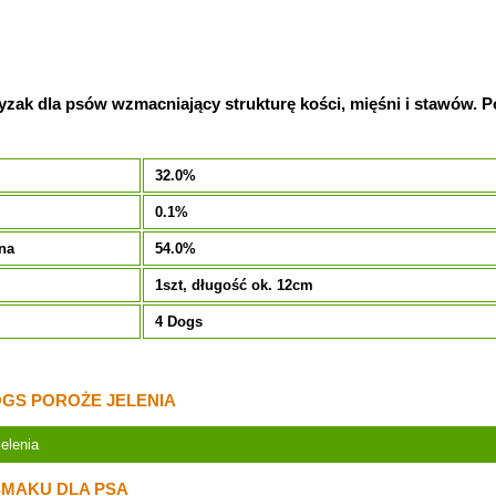
yzak dla psów wzmacniający strukturę kości, mięśni i stawów. 
32.0%
0.1%
na
54.0%
e
1szt, długość ok. 12cm
4 Dogs
OGS POROŻE JELENIA
elenia
SMAKU DLA PSA