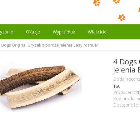
yzonie
Okazje
Wyprzedaż
Właściciel
4 Dogs Original Gryzak z poroża jelenia Easy rozm. M
4 Dogs 
jelenia
Dodaj recenz
160
Producent:
4
Kod producen
Dostępność: