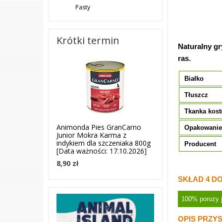
Pasty
Krótki termin
Naturalny gr
ras.
Białko
Tłuszcz
Tkanka kost
Animonda Pies GranCarno
Opakowani
Junior Mokra Karma z
indykiem dla szczeniaka 800g
Producent
[Data ważności: 17.10.2026]
8,90 zł
SKŁAD 4 D
100% poroży j
OPIS PRZY