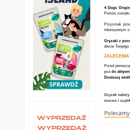
4 Dogs Origin
Poroże zostało
Przysmak prz
intensywnym z
Gryzaki z por
diecie Twojego
ZALECENIA
Przed pierwsz
psa
do aktywn
Dostosuj wiel
Gryzak należy
mocno i szybk
Polecamy