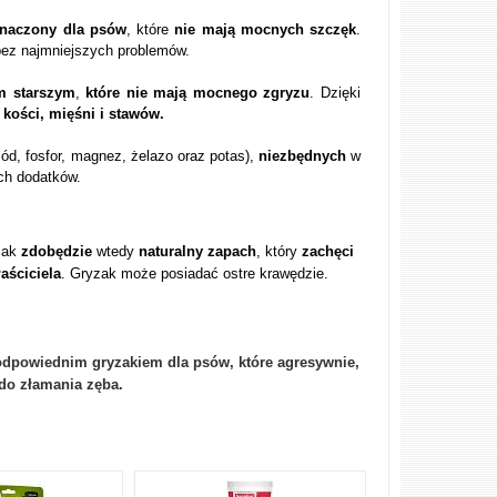
znaczony dla psów
, które
nie mają mocnych szczęk
.
 bez najmniejszych problemów.
m starszym
,
które nie mają mocnego zgryzu
. Dzięki
kości, mięśni i stawów.
sód, fosfor, magnez, żelazo oraz potas),
niezbędnych
w
ch dodatków.
mak
zdobędzie
wtedy
naturalny zapach
, który
zachęci
aściciela
. Gryzak może posiadać ostre krawędzie.
 odpowiednim gryzakiem dla psów, które agresywnie,
do złamania zęba.