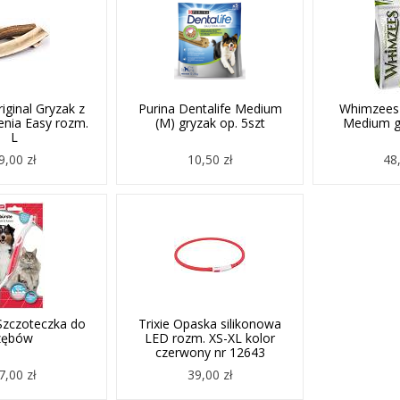
iginal Gryzak z
Purina Dentalife Medium
Whimzees
enia Easy rozm.
(M) gryzak op. 5szt
Medium gr
L
9,00 zł
10,50 zł
48,
Szczoteczka do
Trixie Opaska silikonowa
zębów
LED rozm. XS-XL kolor
czerwony nr 12643
7,00 zł
39,00 zł