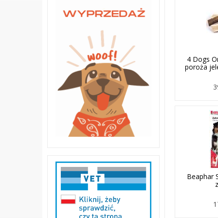
4 Dogs Or
poroża jel
3
Beaphar 
1