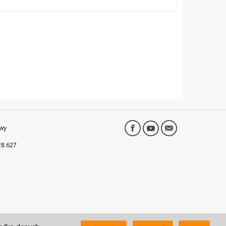
wy
28 627