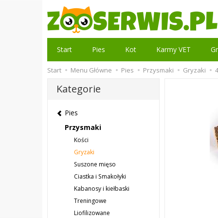
Start
Pies
Kot
Karmy VET
Gr
Start
Menu Główne
Pies
Przysmaki
Gryzaki
Kategorie
Pies
Przysmaki
Kości
Gryzaki
Suszone mięso
Ciastka i Smakołyki
Kabanosy i kiełbaski
Treningowe
Liofilizowane