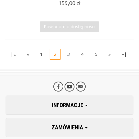
159,00 zł
Powiadom o dostępności
|«
«
1
2
3
4
5
»
»|
INFORMACJE
ZAMÓWIENIA